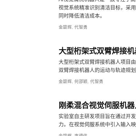
视觉系统精准识别清洁目标，采用
同时降低清洁成本。
金碧辉
,
代智勇
大型桁架式双臂焊接机
大型桁架式双臂焊接机器人项目由
双臂焊接机器人的运动与轨迹规
金碧辉
,
何邵颖
,
代智勇
刚柔混合视觉伺服机器
实验室自主研发项目旨在通过开发
力。在视觉伺服系统中引入输入映
金碧辉
,
李德伟