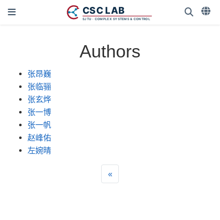
Authors
张昂巍
张临骊
张玄烨
张一博
张一帆
赵峰佑
左婉晴
«