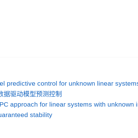
l predictive control for unknown linear syste
数据驱动模型预测控制
PC approach for linear systems with unknown i
aranteed stability